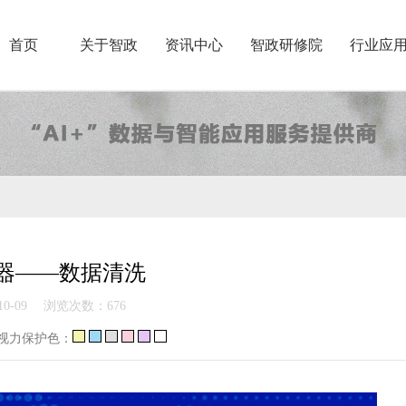
首页
关于智政
资讯中心
智政研修院
行业应
器——数据清洗
0-09
浏览次数：
676
视力保护色：